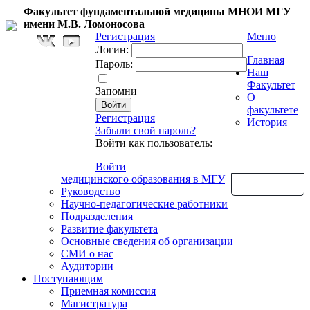
Факультет фундаментальной медицины МНОИ МГУ
имени М.В. Ломоносова
Регистрация
Меню
Логин:
Главная
Пароль:
Наш
Факультет
Запомни
О
факультете
Регистрация
История
Забыли свой пароль?
Войти как пользователь:
Войти
медицинского образования в МГУ
Обратная связь
Руководство
Научно-педагогические работники
Подразделения
Развитие факультета
Основные сведения об организации
СМИ о нас
Аудитории
Поступающим
Приемная комиссия
Магистратура