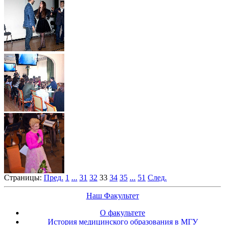
Страницы:
Пред.
1
...
31
32
33
34
35
...
51
След.
Наш Факультет
О факультете
История медицинского образования в МГУ