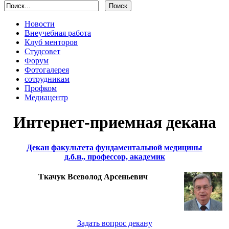
Новости
Внеучебная работа
Клуб менторов
Студсовет
Форум
Фотогалерея
сотрудникам
Профком
Медиацентр
Интернет-приемная декана
Декан факультета фундаментальной медицины
д.б.н., профессор, академик
Ткачук Всеволод Арсеньевич
Задать вопрос декану