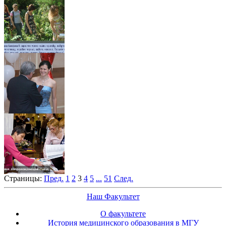
Страницы:
Пред.
1
2
3
4
5
...
51
След.
Наш Факультет
О факультете
История медицинского образования в МГУ