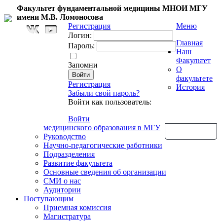
Факультет фундаментальной медицины МНОИ МГУ
имени М.В. Ломоносова
Регистрация
Меню
Логин:
Главная
Пароль:
Наш
Факультет
Запомни
О
факультете
Регистрация
История
Забыли свой пароль?
Войти как пользователь:
Войти
медицинского образования в МГУ
Обратная связь
Руководство
Научно-педагогические работники
Подразделения
Развитие факультета
Основные сведения об организации
СМИ о нас
Аудитории
Поступающим
Приемная комиссия
Магистратура