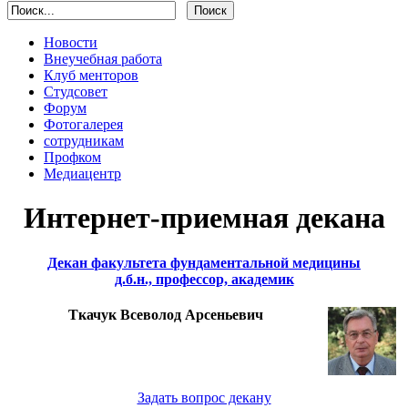
Новости
Внеучебная работа
Клуб менторов
Студсовет
Форум
Фотогалерея
сотрудникам
Профком
Медиацентр
Интернет-приемная декана
Декан факультета фундаментальной медицины
д.б.н., профессор, академик
Ткачук Всеволод Арсеньевич
Задать вопрос декану