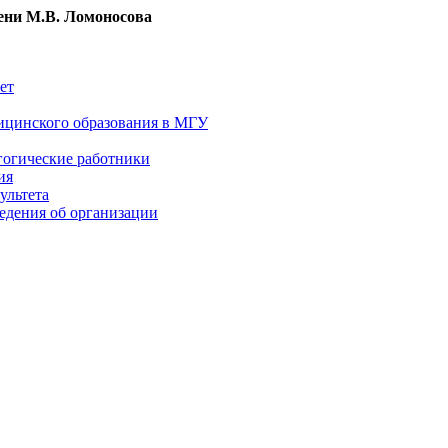
ни М.В. Ломоносова
ет
ицинского образования в МГУ
гогические работники
ия
ультета
едения об организации