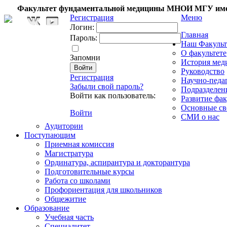
Факультет фундаментальной медицины МНОИ МГУ име
Регистрация
Меню
Логин:
Главная
Пароль:
Наш Факульт
О факультете
Запомни
История мед
Руководство
Регистрация
Научно-педа
Забыли свой пароль?
Подразделен
Войти как пользователь:
Развитие фак
Основные св
Войти
СМИ о нас
Аудитории
Поступающим
Приемная комиссия
Магистратура
Ординатура, аспирантура и докторантура
Подготовительные курсы
Работа со школами
Профориентация для школьников
Общежитие
Образование
Учебная часть
Специалитет