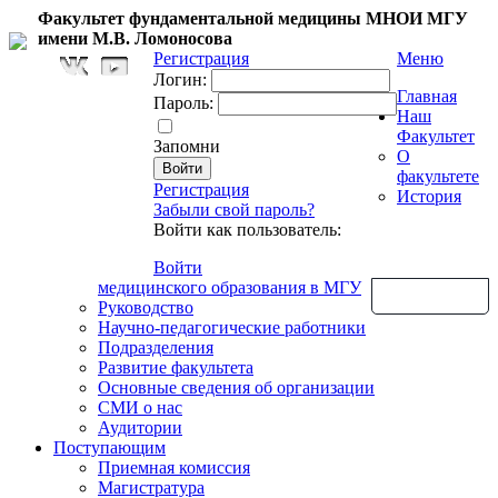
Факультет фундаментальной медицины МНОИ МГУ
имени М.В. Ломоносова
Регистрация
Меню
Логин:
Главная
Пароль:
Наш
Факультет
Запомни
О
факультете
Регистрация
История
Забыли свой пароль?
Войти как пользователь:
Войти
медицинского образования в МГУ
Обратная связь
Руководство
Научно-педагогические работники
Подразделения
Развитие факультета
Основные сведения об организации
СМИ о нас
Аудитории
Поступающим
Приемная комиссия
Магистратура