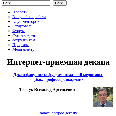
Новости
Внеучебная работа
Клуб менторов
Студсовет
Форум
Фотогалерея
сотрудникам
Профком
Медиацентр
Интернет-приемная декана
Декан факультета фундаментальной медицины
д.б.н., профессор, академик
Ткачук Всеволод Арсеньевич
Задать вопрос декану