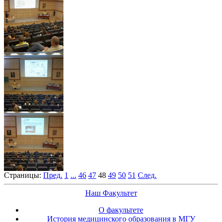
Страницы:
Пред.
1
...
46
47
48
49
50
51
След.
Наш Факультет
О факультете
История медицинского образования в МГУ