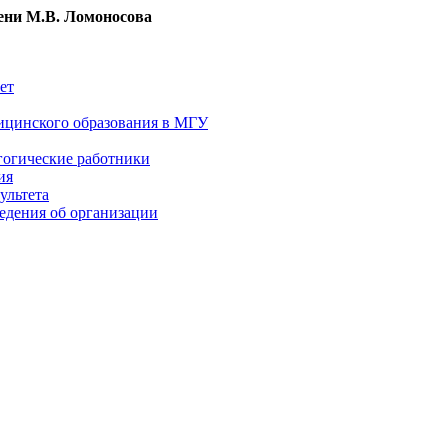
ни М.В. Ломоносова
ет
ицинского образования в МГУ
гогические работники
ия
ультета
едения об организации