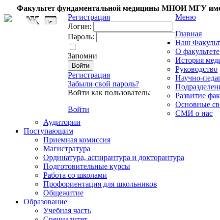
Факультет фундаментальной медицины МНОИ МГУ име
Регистрация
Меню
Логин:
Главная
Пароль:
Наш Факульт
О факультете
Запомни
История мед
Руководство
Регистрация
Научно-педа
Забыли свой пароль?
Подразделен
Войти как пользователь:
Развитие фак
Основные св
Войти
СМИ о нас
Аудитории
Поступающим
Приемная комиссия
Магистратура
Ординатура, аспирантура и докторантура
Подготовительные курсы
Работа со школами
Профориентация для школьников
Общежитие
Образование
Учебная часть
Специалитет