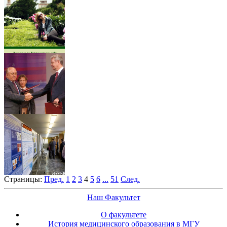
Страницы:
Пред.
1
2
3
4
5
6
...
51
След.
Наш Факультет
О факультете
История медицинского образования в МГУ