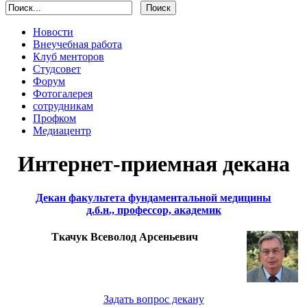
Новости
Внеучебная работа
Клуб менторов
Студсовет
Форум
Фотогалерея
сотрудникам
Профком
Медиацентр
Интернет-приемная декана
Декан факультета фундаментальной медицины
д.б.н., профессор, академик
Ткачук Всеволод Арсеньевич
Задать вопрос декану