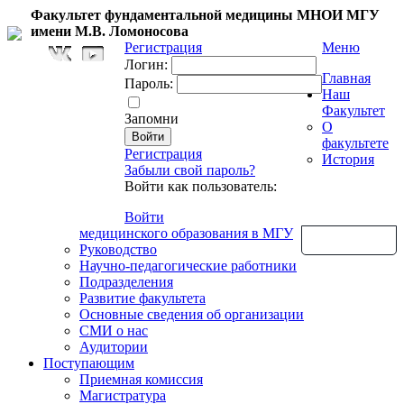
Факультет фундаментальной медицины МНОИ МГУ
имени М.В. Ломоносова
Регистрация
Меню
Логин:
Главная
Пароль:
Наш
Факультет
Запомни
О
факультете
Регистрация
История
Забыли свой пароль?
Войти как пользователь:
Войти
медицинского образования в МГУ
Обратная связь
Руководство
Научно-педагогические работники
Подразделения
Развитие факультета
Основные сведения об организации
СМИ о нас
Аудитории
Поступающим
Приемная комиссия
Магистратура