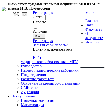
Факультет фундаментальной медицины МНОИ МГУ
имени М.В. Ломоносова
Регистрация
Меню
Логин:
Главная
Пароль:
Наш
Факультет
Запомни
О
факультете
Регистрация
История
Забыли свой пароль?
Войти как пользователь:
Войти
медицинского образования в МГУ
Обратная связь
Руководство
Научно-педагогические работники
Подразделения
Развитие факультета
Основные сведения об организации
СМИ о нас
Аудитории
Поступающим
Приемная комиссия
Магистратура