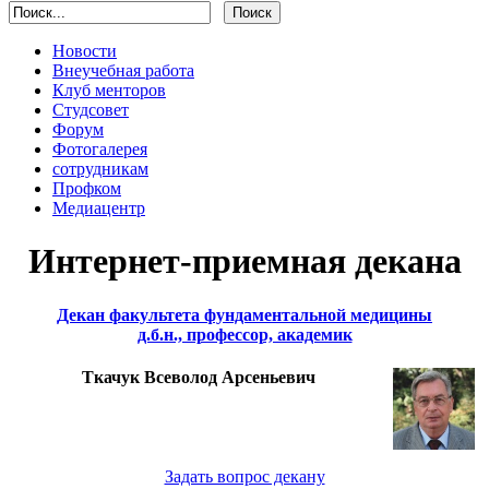
Новости
Внеучебная работа
Клуб менторов
Студсовет
Форум
Фотогалерея
сотрудникам
Профком
Медиацентр
Интернет-приемная декана
Декан факультета фундаментальной медицины
д.б.н., профессор, академик
Ткачук Всеволод Арсеньевич
Задать вопрос декану