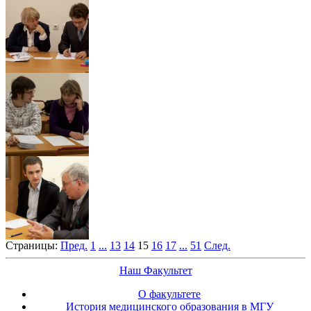
Страницы:
Пред.
1
...
13
14
15
16
17
...
51
След.
Наш Факультет
О факультете
История медицинского образования в МГУ