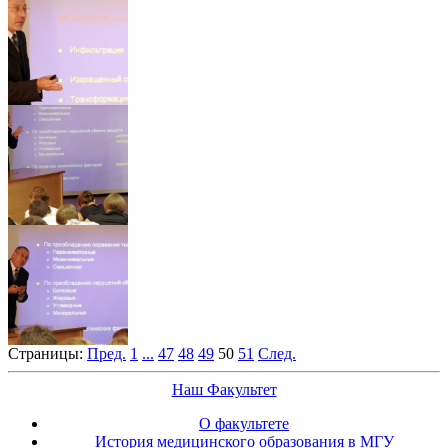
Страницы:
Пред.
1
...
47
48
49
50
51
След.
Наш Факультет
О факультете
История медицинского образования в МГУ