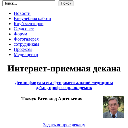
Новости
Внеучебная работа
Клуб менторов
Студсовет
Форум
Фотогалерея
сотрудникам
Профком
Медиацентр
Интернет-приемная декана
Декан факультета фундаментальной медицины
д.б.н., профессор, академик
Ткачук Всеволод Арсеньевич
Задать вопрос декану