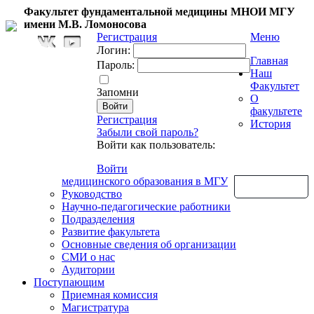
Факультет фундаментальной медицины МНОИ МГУ
имени М.В. Ломоносова
Регистрация
Меню
Логин:
Главная
Пароль:
Наш
Факультет
Запомни
О
факультете
Регистрация
История
Забыли свой пароль?
Войти как пользователь:
Войти
медицинского образования в МГУ
Обратная связь
Руководство
Научно-педагогические работники
Подразделения
Развитие факультета
Основные сведения об организации
СМИ о нас
Аудитории
Поступающим
Приемная комиссия
Магистратура