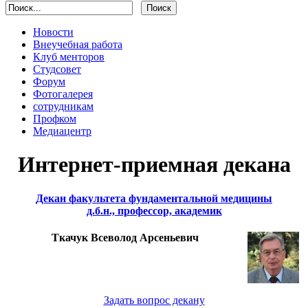
Новости
Внеучебная работа
Клуб менторов
Студсовет
Форум
Фотогалерея
сотрудникам
Профком
Медиацентр
Интернет-приемная декана
Декан факультета фундаментальной медицины
д.б.н., профессор, академик
Ткачук Всеволод Арсеньевич
Задать вопрос декану