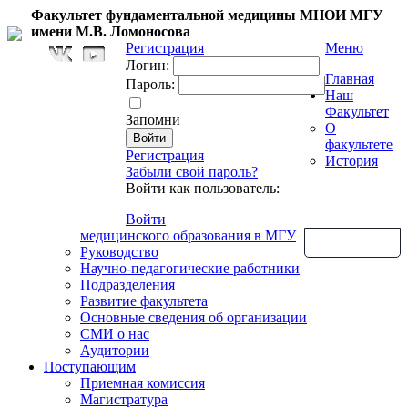
Факультет фундаментальной медицины МНОИ МГУ
имени М.В. Ломоносова
Регистрация
Меню
Логин:
Главная
Пароль:
Наш
Факультет
Запомни
О
факультете
Регистрация
История
Забыли свой пароль?
Войти как пользователь:
Войти
медицинского образования в МГУ
Обратная связь
Руководство
Научно-педагогические работники
Подразделения
Развитие факультета
Основные сведения об организации
СМИ о нас
Аудитории
Поступающим
Приемная комиссия
Магистратура