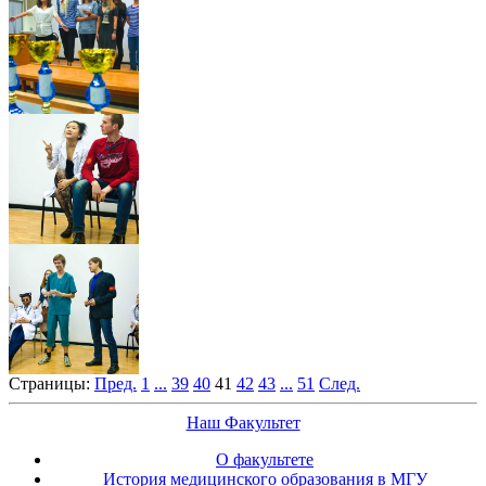
Страницы:
Пред.
1
...
39
40
41
42
43
...
51
След.
Наш Факультет
О факультете
История медицинского образования в МГУ