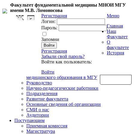
Факультет фундаментальной медицины МНОИ МГУ
имени М.В. Ломоносова
Регистрация
Меню
Логин:
Главная
Пароль:
Наш
Факультет
Запомни
О
факультете
Регистрация
История
Забыли свой пароль?
Войти как пользователь:
Войти
медицинского образования в МГУ
Обратная связь
Руководство
Научно-педагогические работники
Подразделения
Развитие факультета
Основные сведения об организации
СМИ о нас
Аудитории
Поступающим
Приемная комиссия
Магистратура