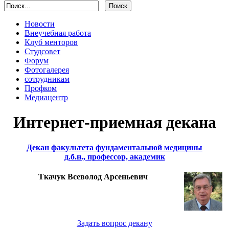
Новости
Внеучебная работа
Клуб менторов
Студсовет
Форум
Фотогалерея
сотрудникам
Профком
Медиацентр
Интернет-приемная декана
Декан факультета фундаментальной медицины
д.б.н., профессор, академик
Ткачук Всеволод Арсеньевич
Задать вопрос декану