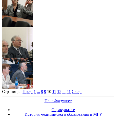
Страницы:
Пред.
1
...
8
9
10
11
12
...
51
След.
Наш Факультет
О факультете
История медицинского образования в МГУ