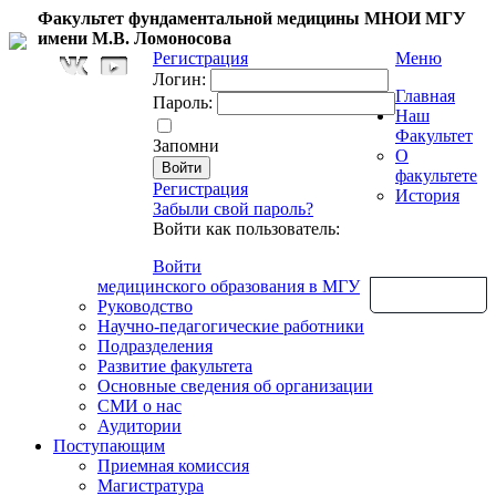
Факультет фундаментальной медицины МНОИ МГУ
имени М.В. Ломоносова
Регистрация
Меню
Логин:
Главная
Пароль:
Наш
Факультет
Запомни
О
факультете
Регистрация
История
Забыли свой пароль?
Войти как пользователь:
Войти
медицинского образования в МГУ
Обратная связь
Руководство
Научно-педагогические работники
Подразделения
Развитие факультета
Основные сведения об организации
СМИ о нас
Аудитории
Поступающим
Приемная комиссия
Магистратура