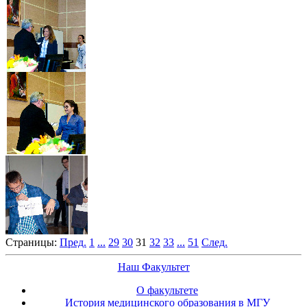
Страницы:
Пред.
1
...
29
30
31
32
33
...
51
След.
Наш Факультет
О факультете
История медицинского образования в МГУ