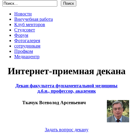
Новости
Внеучебная работа
Клуб менторов
Студсовет
Форум
Фотогалерея
сотрудникам
Профком
Медиацентр
Интернет-приемная декана
Декан факультета фундаментальной медицины
д.б.н., профессор, академик
Ткачук Всеволод Арсеньевич
Задать вопрос декану