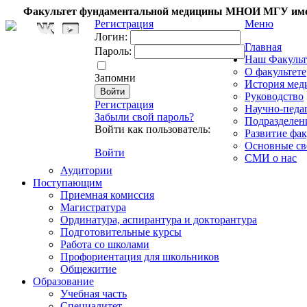
Факультет фундаментальной медицины МНОИ МГУ име
Регистрация
Меню
Логин:
Главная
Пароль:
Наш Факульт
О факультете
Запомни
История мед
Руководство
Регистрация
Научно-педа
Забыли свой пароль?
Подразделен
Войти как пользователь:
Развитие фак
Основные св
Войти
СМИ о нас
Аудитории
Поступающим
Приемная комиссия
Магистратура
Ординатура, аспирантура и докторантура
Подготовительные курсы
Работа со школами
Профориентация для школьников
Общежитие
Образование
Учебная часть
Специалитет