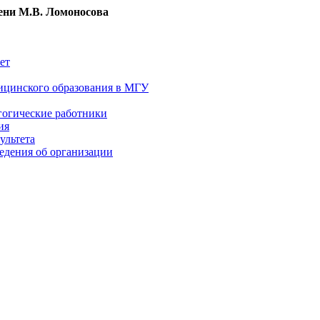
ни М.В. Ломоносова
ет
ицинского образования в МГУ
гогические работники
ия
ультета
едения об организации