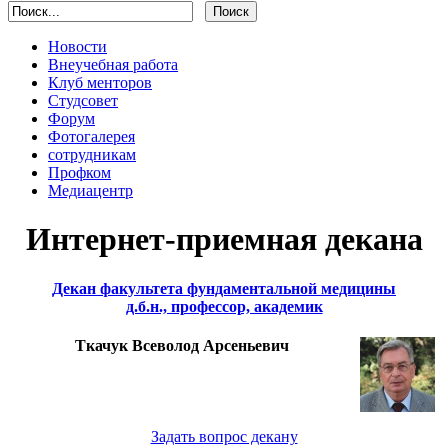
Новости
Внеучебная работа
Клуб менторов
Студсовет
Форум
Фотогалерея
сотрудникам
Профком
Медиацентр
Интернет-приемная декана
Декан факультета фундаментальной медицины
д.б.н., профессор, академик
Ткачук Всеволод Арсеньевич
Задать вопрос декану