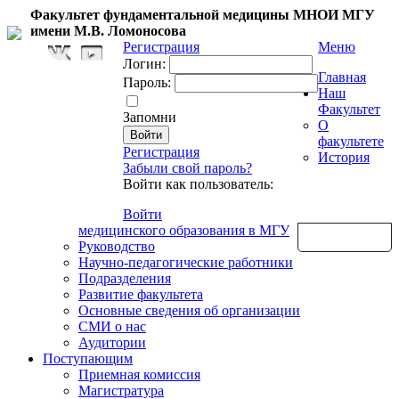
Факультет фундаментальной медицины МНОИ МГУ
имени М.В. Ломоносова
Регистрация
Меню
Логин:
Главная
Пароль:
Наш
Факультет
Запомни
О
факультете
Регистрация
История
Забыли свой пароль?
Войти как пользователь:
Войти
медицинского образования в МГУ
Обратная связь
Руководство
Научно-педагогические работники
Подразделения
Развитие факультета
Основные сведения об организации
СМИ о нас
Аудитории
Поступающим
Приемная комиссия
Магистратура