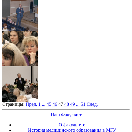
Страницы:
Пред.
1
...
45
46
47
48
49
...
51
След.
Наш Факультет
О факультете
История медицинского образования в МГУ