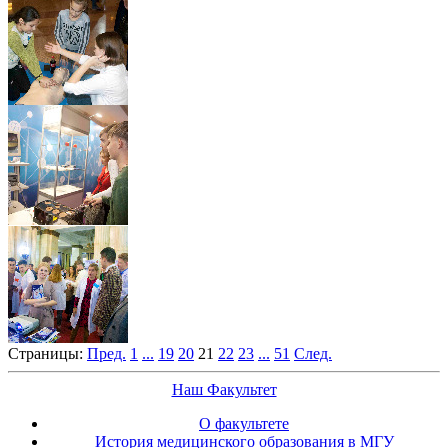
Страницы:
Пред.
1
...
19
20
21
22
23
...
51
След.
Наш Факультет
О факультете
История медицинского образования в МГУ