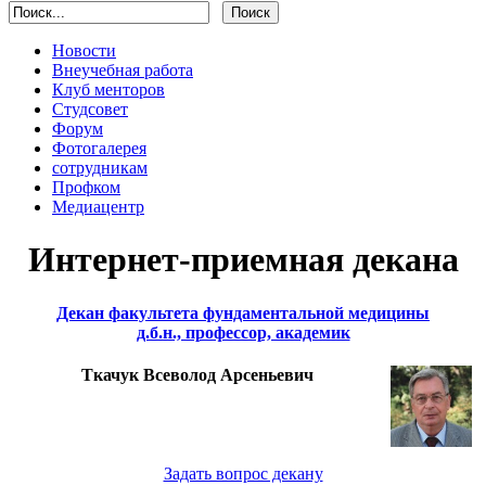
Новости
Внеучебная работа
Клуб менторов
Студсовет
Форум
Фотогалерея
сотрудникам
Профком
Медиацентр
Интернет-приемная декана
Декан факультета фундаментальной медицины
д.б.н., профессор, академик
Ткачук Всеволод Арсеньевич
Задать вопрос декану