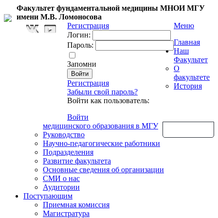
Факультет фундаментальной медицины МНОИ МГУ
имени М.В. Ломоносова
Регистрация
Меню
Логин:
Главная
Пароль:
Наш
Факультет
Запомни
О
факультете
Регистрация
История
Забыли свой пароль?
Войти как пользователь:
Войти
медицинского образования в МГУ
Обратная связь
Руководство
Научно-педагогические работники
Подразделения
Развитие факультета
Основные сведения об организации
СМИ о нас
Аудитории
Поступающим
Приемная комиссия
Магистратура