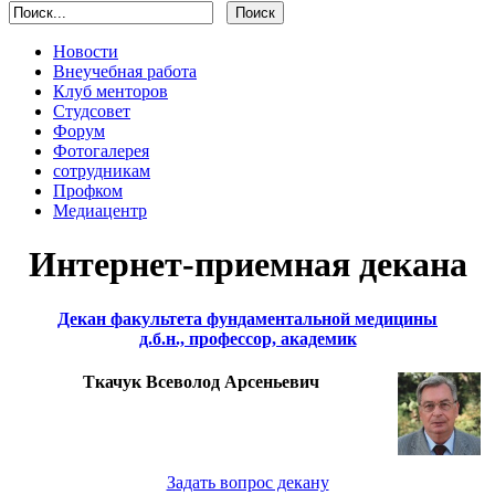
Новости
Внеучебная работа
Клуб менторов
Студсовет
Форум
Фотогалерея
сотрудникам
Профком
Медиацентр
Интернет-приемная декана
Декан факультета фундаментальной медицины
д.б.н., профессор, академик
Ткачук Всеволод Арсеньевич
Задать вопрос декану