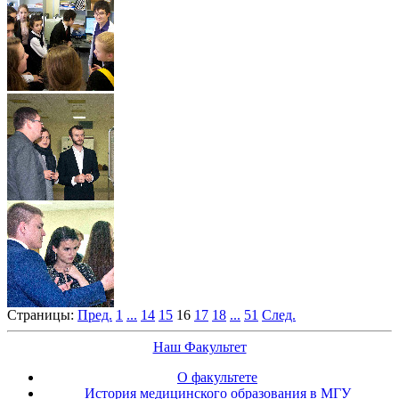
Страницы:
Пред.
1
...
14
15
16
17
18
...
51
След.
Наш Факультет
О факультете
История медицинского образования в МГУ