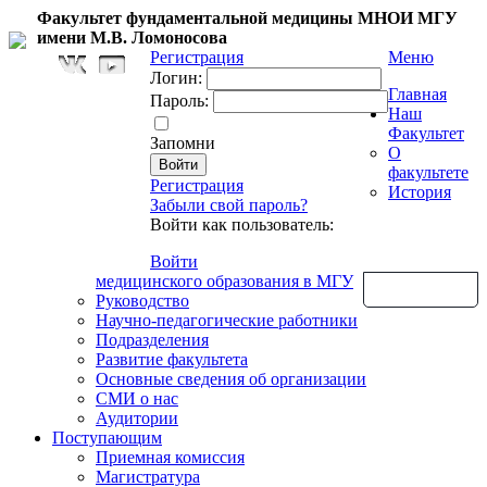
Факультет фундаментальной медицины МНОИ МГУ
имени М.В. Ломоносова
Регистрация
Меню
Логин:
Главная
Пароль:
Наш
Факультет
Запомни
О
факультете
Регистрация
История
Забыли свой пароль?
Войти как пользователь:
Войти
медицинского образования в МГУ
Обратная связь
Руководство
Научно-педагогические работники
Подразделения
Развитие факультета
Основные сведения об организации
СМИ о нас
Аудитории
Поступающим
Приемная комиссия
Магистратура