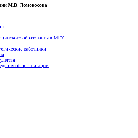
ни М.В. Ломоносова
ет
ицинского образования в МГУ
гогические работники
ия
ультета
едения об организации