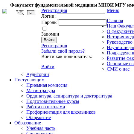
Факультет фундаментальной медицины МНОИ МГУ име
Регистрация
Меню
Логин:
Главная
Пароль:
Наш Факульт
О факультете
Запомни
История мед
Руководство
Регистрация
Научно-педа
Забыли свой пароль?
Подразделен
Войти как пользователь:
Развитие фак
Основные св
Войти
СМИ о нас
Аудитории
Поступающим
Приемная комиссия
Магистратура
Ординатура, аспирантура и докторантура
Подготовительные курсы
Работа со школами
Профориентация для школьников
Общежитие
Образование
Учебная часть
Специалитет