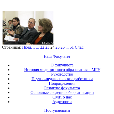
Страницы:
Пред.
1
...
22
23
24
25
26
...
51
След.
Наш Факультет
О факультете
История медицинского образования в МГУ
Руководство
Научно-педагогические работники
Подразделения
Развитие факультета
Основные сведения об организации
СМИ о нас
Аудитории
Поступающим