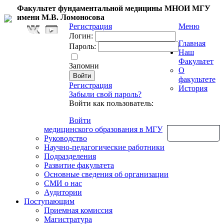
Факультет фундаментальной медицины МНОИ МГУ
имени М.В. Ломоносова
Регистрация
Меню
Логин:
Главная
Пароль:
Наш
Факультет
Запомни
О
факультете
Регистрация
История
Забыли свой пароль?
Войти как пользователь:
Войти
медицинского образования в МГУ
Обратная связь
Руководство
Научно-педагогические работники
Подразделения
Развитие факультета
Основные сведения об организации
СМИ о нас
Аудитории
Поступающим
Приемная комиссия
Магистратура