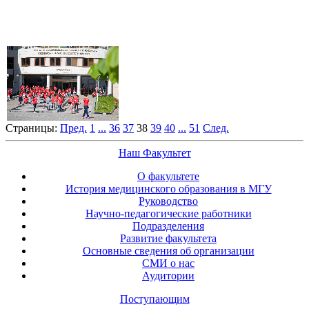
Страницы:
Пред.
1
...
36
37
38
39
40
...
51
След.
Наш Факультет
О факультете
История медицинского образования в МГУ
Руководство
Научно-педагогические работники
Подразделения
Развитие факультета
Основные сведения об организации
СМИ о нас
Аудитории
Поступающим