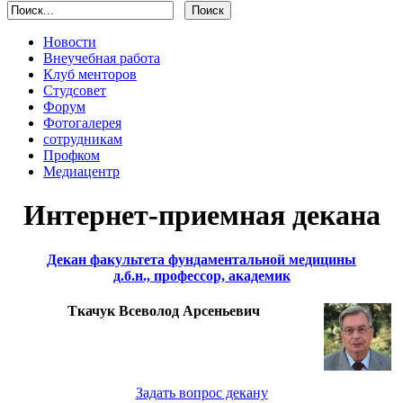
Новости
Внеучебная работа
Клуб менторов
Студсовет
Форум
Фотогалерея
сотрудникам
Профком
Медиацентр
Интернет-приемная декана
Декан факультета фундаментальной медицины
д.б.н., профессор, академик
Ткачук Всеволод Арсеньевич
Задать вопрос декану