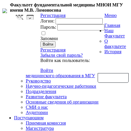
Факультет фундаментальной медицины МНОИ МГУ
имени М.В. Ломоносова
Регистрация
Меню
Логин:
Главная
Пароль:
Наш
Факультет
Запомни
О
факультете
Регистрация
История
Забыли свой пароль?
Войти как пользователь:
Войти
медицинского образования в МГУ
Обратная связь
Руководство
Научно-педагогические работники
Подразделения
Развитие факультета
Основные сведения об организации
СМИ о нас
Аудитории
Поступающим
Приемная комиссия
Магистратура