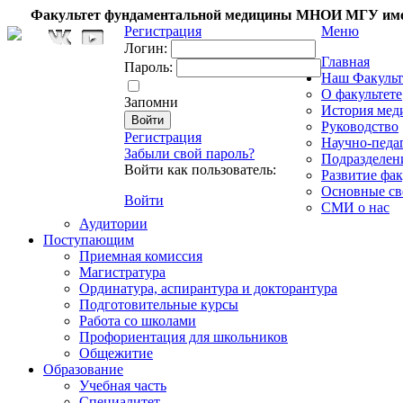
Факультет фундаментальной медицины МНОИ МГУ име
Регистрация
Меню
Логин:
Главная
Пароль:
Наш Факульт
О факультете
Запомни
История мед
Руководство
Регистрация
Научно-педа
Забыли свой пароль?
Подразделен
Войти как пользователь:
Развитие фак
Основные св
Войти
СМИ о нас
Аудитории
Поступающим
Приемная комиссия
Магистратура
Ординатура, аспирантура и докторантура
Подготовительные курсы
Работа со школами
Профориентация для школьников
Общежитие
Образование
Учебная часть
Специалитет