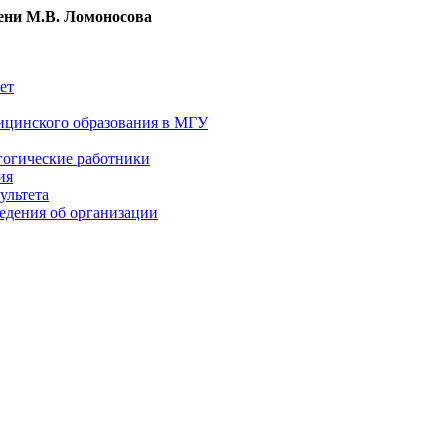
ни М.В. Ломоносова
ет
ицинского образования в МГУ
гогические работники
ия
ультета
едения об организации