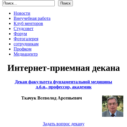
Новости
Внеучебная работа
Клуб менторов
Студсовет
Форум
Фотогалерея
сотрудникам
Профком
Медиацентр
Интернет-приемная декана
Декан факультета фундаментальной медицины
д.б.н., профессор, академик
Ткачук Всеволод Арсеньевич
Задать вопрос декану