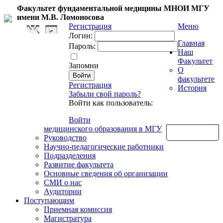
Факультет фундаментальной медицины МНОИ МГУ
имени М.В. Ломоносова
Регистрация
Меню
Логин:
Главная
Пароль:
Наш
Факультет
Запомни
О
факультете
Регистрация
История
Забыли свой пароль?
Войти как пользователь:
Войти
медицинского образования в МГУ
Обратная связь
Руководство
Научно-педагогические работники
Подразделения
Развитие факультета
Основные сведения об организации
СМИ о нас
Аудитории
Поступающим
Приемная комиссия
Магистратура