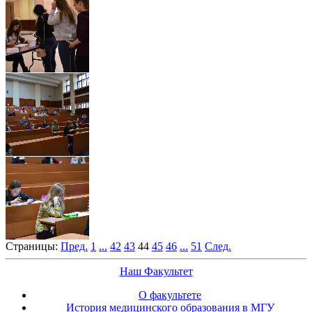
Страницы:
Пред.
1
...
42
43
44
45
46
...
51
След.
Наш Факультет
О факультете
История медицинского образования в МГУ