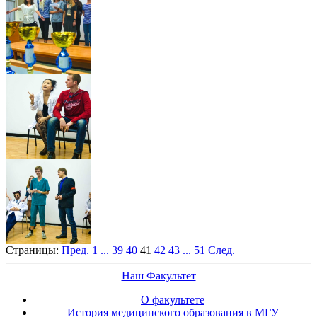
Страницы:
Пред.
1
...
39
40
41
42
43
...
51
След.
Наш Факультет
О факультете
История медицинского образования в МГУ