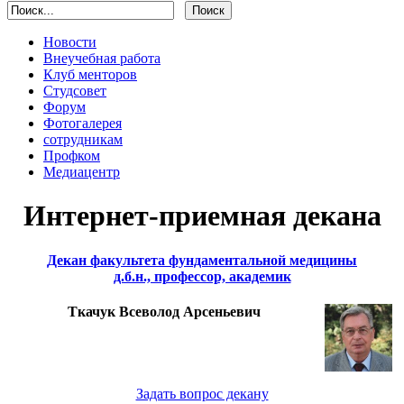
Новости
Внеучебная работа
Клуб менторов
Студсовет
Форум
Фотогалерея
сотрудникам
Профком
Медиацентр
Интернет-приемная декана
Декан факультета фундаментальной медицины
д.б.н., профессор, академик
Ткачук Всеволод Арсеньевич
Задать вопрос декану