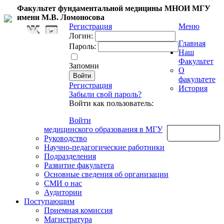
Факультет фундаментальной медицины МНОИ МГУ
имени М.В. Ломоносова
Регистрация
Меню
Логин:
Главная
Пароль:
Наш
Факультет
Запомни
О
факультете
Регистрация
История
Забыли свой пароль?
Войти как пользователь:
Войти
медицинского образования в МГУ
Обратная связь
Руководство
Научно-педагогические работники
Подразделения
Развитие факультета
Основные сведения об организации
СМИ о нас
Аудитории
Поступающим
Приемная комиссия
Магистратура