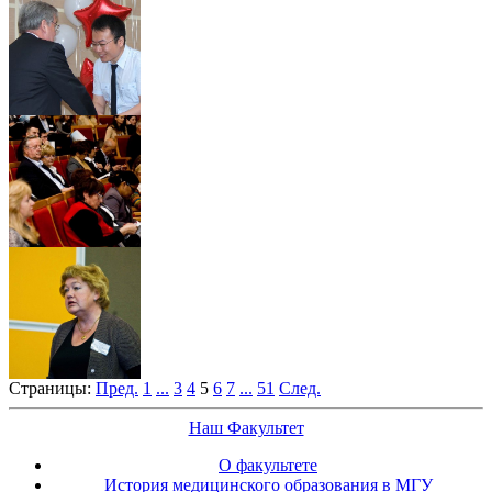
Страницы:
Пред.
1
...
3
4
5
6
7
...
51
След.
Наш Факультет
О факультете
История медицинского образования в МГУ