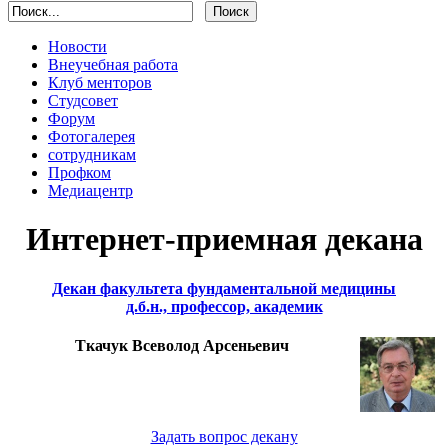
Новости
Внеучебная работа
Клуб менторов
Студсовет
Форум
Фотогалерея
сотрудникам
Профком
Медиацентр
Интернет-приемная декана
Декан факультета фундаментальной медицины
д.б.н., профессор, академик
Ткачук Всеволод Арсеньевич
Задать вопрос декану