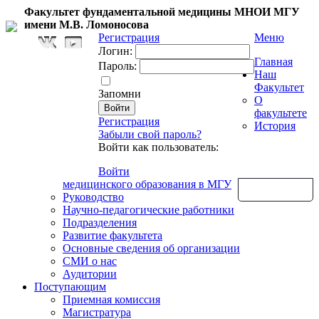
Факультет фундаментальной медицины МНОИ МГУ
имени М.В. Ломоносова
Регистрация
Меню
Логин:
Главная
Пароль:
Наш
Факультет
Запомни
О
факультете
Регистрация
История
Забыли свой пароль?
Войти как пользователь:
Войти
медицинского образования в МГУ
Обратная связь
Руководство
Научно-педагогические работники
Подразделения
Развитие факультета
Основные сведения об организации
СМИ о нас
Аудитории
Поступающим
Приемная комиссия
Магистратура