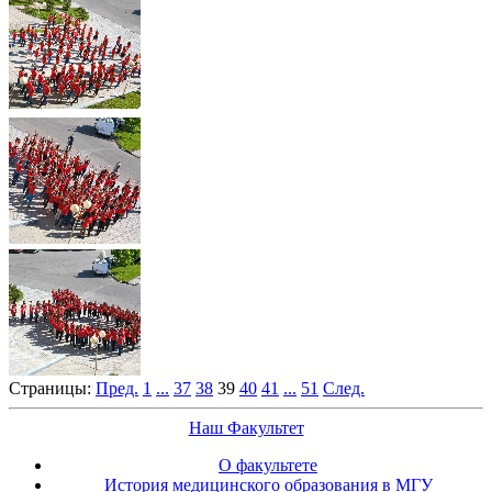
Страницы:
Пред.
1
...
37
38
39
40
41
...
51
След.
Наш Факультет
О факультете
История медицинского образования в МГУ