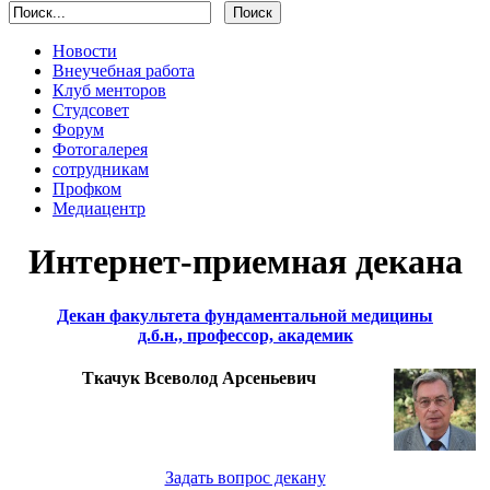
Новости
Внеучебная работа
Клуб менторов
Студсовет
Форум
Фотогалерея
сотрудникам
Профком
Медиацентр
Интернет-приемная декана
Декан факультета фундаментальной медицины
д.б.н., профессор, академик
Ткачук Всеволод Арсеньевич
Задать вопрос декану