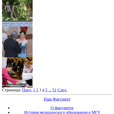
Страницы:
Пред.
1
2
3
4
5
...
51
След.
Наш Факультет
О факультете
История медицинского образования в МГУ