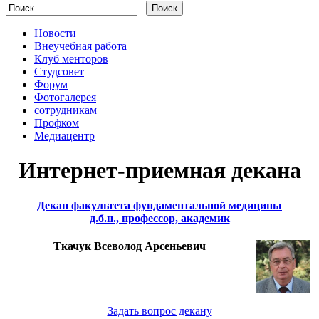
Новости
Внеучебная работа
Клуб менторов
Студсовет
Форум
Фотогалерея
сотрудникам
Профком
Медиацентр
Интернет-приемная декана
Декан факультета фундаментальной медицины
д.б.н., профессор, академик
Ткачук Всеволод Арсеньевич
Задать вопрос декану