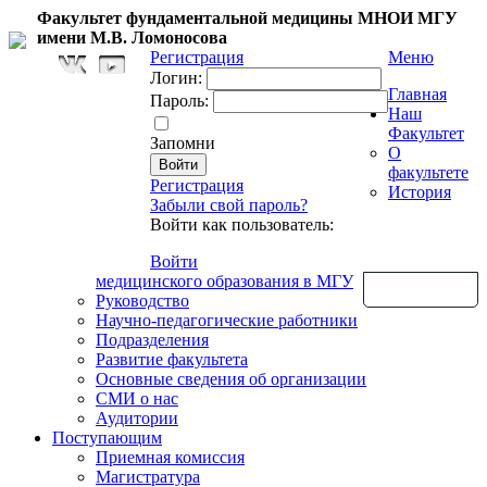
Факультет фундаментальной медицины МНОИ МГУ
имени М.В. Ломоносова
Регистрация
Меню
Логин:
Главная
Пароль:
Наш
Факультет
Запомни
О
факультете
Регистрация
История
Забыли свой пароль?
Войти как пользователь:
Войти
медицинского образования в МГУ
Обратная связь
Руководство
Научно-педагогические работники
Подразделения
Развитие факультета
Основные сведения об организации
СМИ о нас
Аудитории
Поступающим
Приемная комиссия
Магистратура