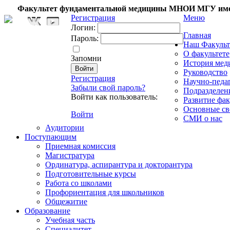
Факультет фундаментальной медицины МНОИ МГУ име
Регистрация
Меню
Логин:
Главная
Пароль:
Наш Факульт
О факультете
Запомни
История мед
Руководство
Регистрация
Научно-педа
Забыли свой пароль?
Подразделен
Войти как пользователь:
Развитие фак
Основные св
Войти
СМИ о нас
Аудитории
Поступающим
Приемная комиссия
Магистратура
Ординатура, аспирантура и докторантура
Подготовительные курсы
Работа со школами
Профориентация для школьников
Общежитие
Образование
Учебная часть
Специалитет