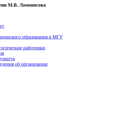
ни М.В. Ломоносова
ет
ицинского образования в МГУ
гогические работники
ия
ультета
едения об организации