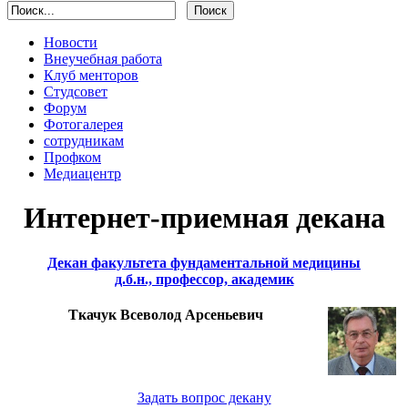
Новости
Внеучебная работа
Клуб менторов
Студсовет
Форум
Фотогалерея
сотрудникам
Профком
Медиацентр
Интернет-приемная декана
Декан факультета фундаментальной медицины
д.б.н., профессор, академик
Ткачук Всеволод Арсеньевич
Задать вопрос декану