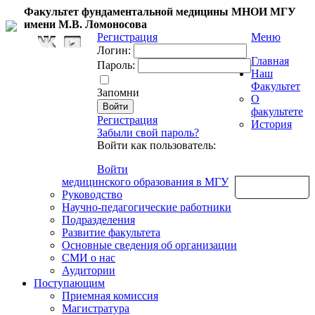
Факультет фундаментальной медицины МНОИ МГУ
имени М.В. Ломоносова
Регистрация
Меню
Логин:
Главная
Пароль:
Наш
Факультет
Запомни
О
факультете
Регистрация
История
Забыли свой пароль?
Войти как пользователь:
Войти
медицинского образования в МГУ
Обратная связь
Руководство
Научно-педагогические работники
Подразделения
Развитие факультета
Основные сведения об организации
СМИ о нас
Аудитории
Поступающим
Приемная комиссия
Магистратура