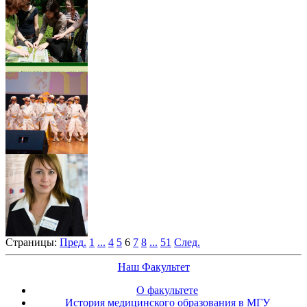
Страницы:
Пред.
1
...
4
5
6
7
8
...
51
След.
Наш Факультет
О факультете
История медицинского образования в МГУ