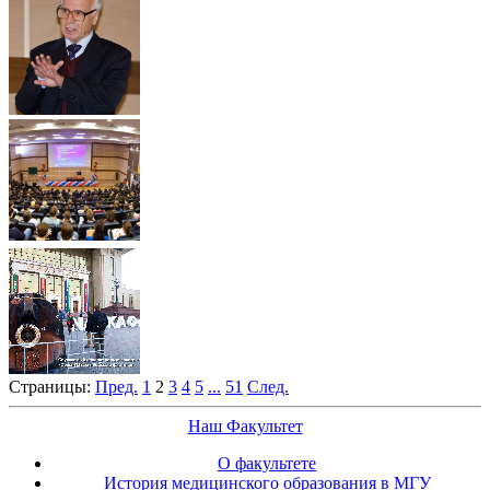
Страницы:
Пред.
1
2
3
4
5
...
51
След.
Наш Факультет
О факультете
История медицинского образования в МГУ