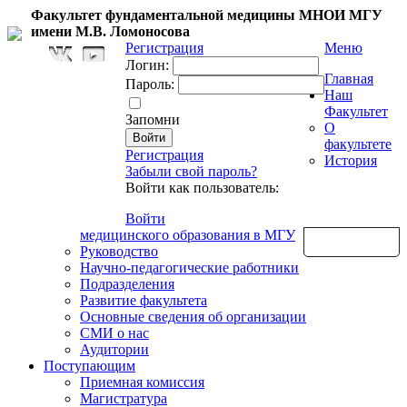
Факультет фундаментальной медицины МНОИ МГУ
имени М.В. Ломоносова
Регистрация
Меню
Логин:
Главная
Пароль:
Наш
Факультет
Запомни
О
факультете
Регистрация
История
Забыли свой пароль?
Войти как пользователь:
Войти
медицинского образования в МГУ
Обратная связь
Руководство
Научно-педагогические работники
Подразделения
Развитие факультета
Основные сведения об организации
СМИ о нас
Аудитории
Поступающим
Приемная комиссия
Магистратура