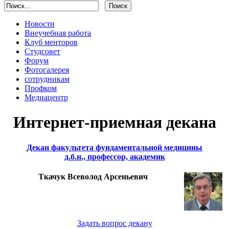
Новости
Внеучебная работа
Клуб менторов
Студсовет
Форум
Фотогалерея
сотрудникам
Профком
Медиацентр
Интернет-приемная декана
Декан факультета фундаментальной медицины
д.б.н., профессор, академик
Ткачук Всеволод Арсеньевич
Задать вопрос декану