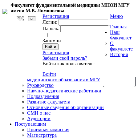
Факультет фундаментальной медицины МНОИ МГУ
имени М.В. Ломоносова
Регистрация
Меню
Логин:
Главная
Пароль:
Наш
Факультет
Запомни
О
факультете
Регистрация
История
Забыли свой пароль?
Войти как пользователь:
Войти
медицинского образования в МГУ
Обратная связь
Руководство
Научно-педагогические работники
Подразделения
Развитие факультета
Основные сведения об организации
СМИ о нас
Аудитории
Поступающим
Приемная комиссия
Магистратура