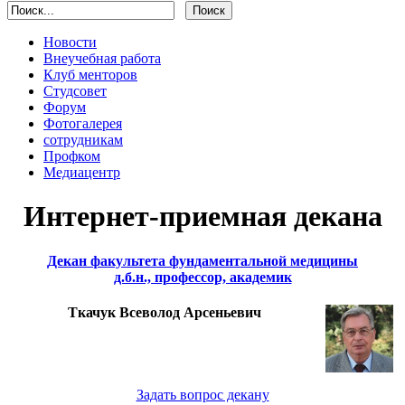
Новости
Внеучебная работа
Клуб менторов
Студсовет
Форум
Фотогалерея
сотрудникам
Профком
Медиацентр
Интернет-приемная декана
Декан факультета фундаментальной медицины
д.б.н., профессор, академик
Ткачук Всеволод Арсеньевич
Задать вопрос декану