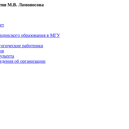
ни М.В. Ломоносова
ет
ицинского образования в МГУ
гогические работники
ия
ультета
едения об организации