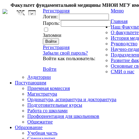
Факультет фундаментальной медицины МНОИ МГУ име
Регистрация
Меню
Логин:
Главная
Пароль:
Наш Факульт
О факультете
Запомни
История мед
Руководство
Регистрация
Научно-педа
Забыли свой пароль?
Подразделен
Войти как пользователь:
Развитие фак
Основные св
Войти
СМИ о нас
Аудитории
Поступающим
Приемная комиссия
Магистратура
Ординатура, аспирантура и докторантура
Подготовительные курсы
Работа со школами
Профориентация для школьников
Общежитие
Образование
Учебная часть
Специалитет