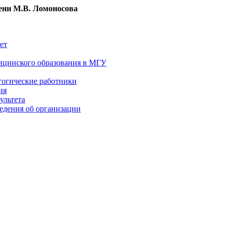
ни М.В. Ломоносова
ет
ицинского образования в МГУ
гогические работники
ия
ультета
едения об организации