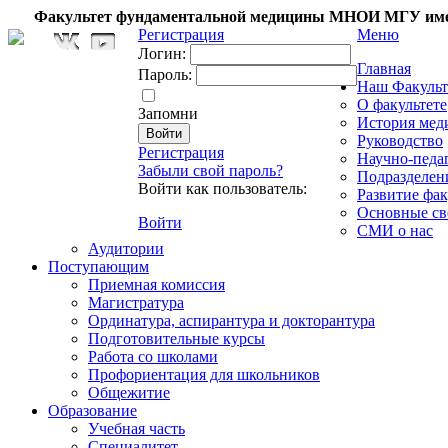
Факультет фундаментальной медицины МНОИ МГУ име
Регистрация
Меню
Логин:
Главная
Пароль:
Наш Факульт
О факультете
Запомни
История мед
Руководство
Регистрация
Научно-педа
Забыли свой пароль?
Подразделен
Войти как пользователь:
Развитие фак
Основные св
Войти
СМИ о нас
Аудитории
Поступающим
Приемная комиссия
Магистратура
Ординатура, аспирантура и докторантура
Подготовительные курсы
Работа со школами
Профориентация для школьников
Общежитие
Образование
Учебная часть
Специалитет