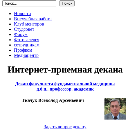
Новости
Внеучебная работа
Клуб менторов
Студсовет
Форум
Фотогалерея
сотрудникам
Профком
Медиацентр
Интернет-приемная декана
Декан факультета фундаментальной медицины
д.б.н., профессор, академик
Ткачук Всеволод Арсеньевич
Задать вопрос декану