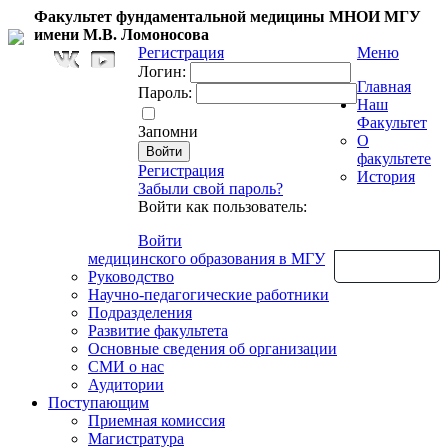
Факультет фундаментальной медицины МНОИ МГУ
имени М.В. Ломоносова
Регистрация
Меню
Логин:
Главная
Пароль:
Наш
Факультет
Запомни
О
факультете
Регистрация
История
Забыли свой пароль?
Войти как пользователь:
Войти
медицинского образования в МГУ
Обратная связь
Руководство
Научно-педагогические работники
Подразделения
Развитие факультета
Основные сведения об организации
СМИ о нас
Аудитории
Поступающим
Приемная комиссия
Магистратура