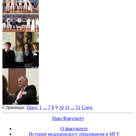
Страницы:
Пред.
1
...
7
8
9
10
11
...
51
След.
Наш Факультет
О факультете
История медицинского образования в МГУ