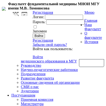
Факультет фундаментальной медицины МНОИ МГУ
имени М.В. Ломоносова
Регистрация
Меню
Логин:
Главная
Пароль:
Наш
Факультет
Запомни
О
факультете
Регистрация
История
Забыли свой пароль?
Войти как пользователь:
Войти
медицинского образования в МГУ
Обратная связь
Руководство
Научно-педагогические работники
Подразделения
Развитие факультета
Основные сведения об организации
СМИ о нас
Аудитории
Поступающим
Приемная комиссия
Магистратура