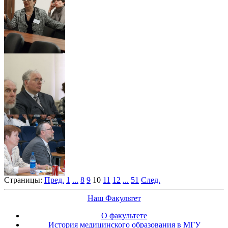
Страницы:
Пред.
1
...
8
9
10
11
12
...
51
След.
Наш Факультет
О факультете
История медицинского образования в МГУ