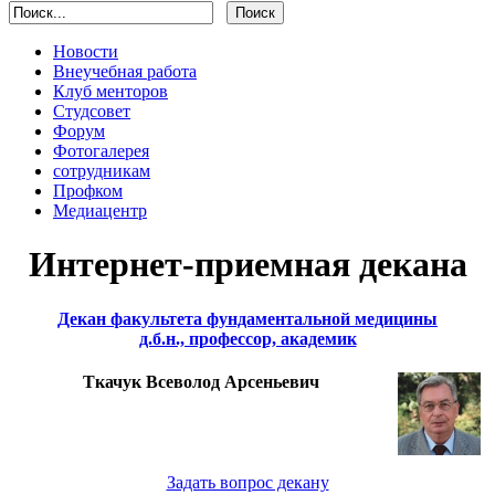
Новости
Внеучебная работа
Клуб менторов
Студсовет
Форум
Фотогалерея
сотрудникам
Профком
Медиацентр
Интернет-приемная декана
Декан факультета фундаментальной медицины
д.б.н., профессор, академик
Ткачук Всеволод Арсеньевич
Задать вопрос декану