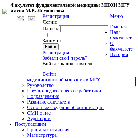
Факультет фундаментальной медицины МНОИ МГУ
имени М.В. Ломоносова
Регистрация
Меню
Логин:
Главная
Пароль:
Наш
Факультет
Запомни
О
факультете
Регистрация
История
Забыли свой пароль?
Войти как пользователь:
Войти
медицинского образования в МГУ
Обратная связь
Руководство
Научно-педагогические работники
Подразделения
Развитие факультета
Основные сведения об организации
СМИ о нас
Аудитории
Поступающим
Приемная комиссия
Магистратура