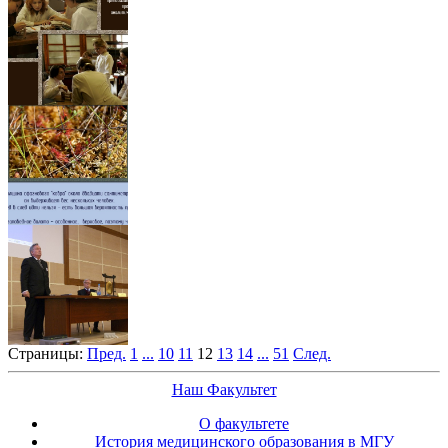
Страницы:
Пред.
1
...
10
11
12
13
14
...
51
След.
Наш Факультет
О факультете
История медицинского образования в МГУ