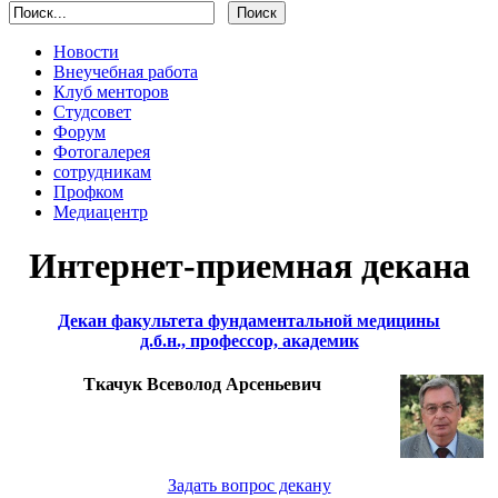
Новости
Внеучебная работа
Клуб менторов
Студсовет
Форум
Фотогалерея
сотрудникам
Профком
Медиацентр
Интернет-приемная декана
Декан факультета фундаментальной медицины
д.б.н., профессор, академик
Ткачук Всеволод Арсеньевич
Задать вопрос декану