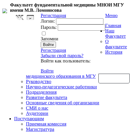
Факультет фундаментальной медицины МНОИ МГУ
имени М.В. Ломоносова
Регистрация
Меню
Логин:
Главная
Пароль:
Наш
Факультет
Запомни
О
факультете
Регистрация
История
Забыли свой пароль?
Войти как пользователь:
Войти
медицинского образования в МГУ
Обратная связь
Руководство
Научно-педагогические работники
Подразделения
Развитие факультета
Основные сведения об организации
СМИ о нас
Аудитории
Поступающим
Приемная комиссия
Магистратура