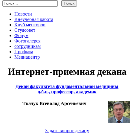
Новости
Внеучебная работа
Клуб менторов
Студсовет
Форум
Фотогалерея
сотрудникам
Профком
Медиацентр
Интернет-приемная декана
Декан факультета фундаментальной медицины
д.б.н., профессор, академик
Ткачук Всеволод Арсеньевич
Задать вопрос декану