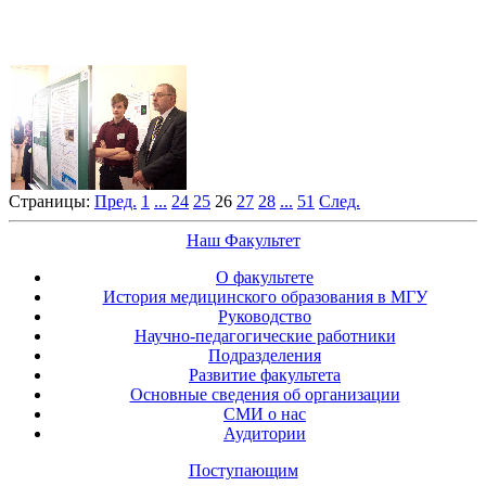
Страницы:
Пред.
1
...
24
25
26
27
28
...
51
След.
Наш Факультет
О факультете
История медицинского образования в МГУ
Руководство
Научно-педагогические работники
Подразделения
Развитие факультета
Основные сведения об организации
СМИ о нас
Аудитории
Поступающим