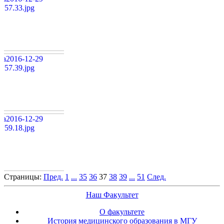
Страницы:
Пред.
1
...
35
36
37
38
39
...
51
След.
Наш Факультет
О факультете
История медицинского образования в МГУ