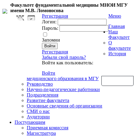
Факультет фундаментальной медицины МНОИ МГУ
имени М.В. Ломоносова
Регистрация
Меню
Логин:
Главная
Пароль:
Наш
Факультет
Запомни
О
факультете
Регистрация
История
Забыли свой пароль?
Войти как пользователь:
Войти
медицинского образования в МГУ
Обратная связь
Руководство
Научно-педагогические работники
Подразделения
Развитие факультета
Основные сведения об организации
СМИ о нас
Аудитории
Поступающим
Приемная комиссия
Магистратура