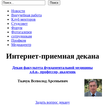
Новости
Внеучебная работа
Клуб менторов
Студсовет
Форум
Фотогалерея
сотрудникам
Профком
Медиацентр
Интернет-приемная декана
Декан факультета фундаментальной медицины
д.б.н., профессор, академик
Ткачук Всеволод Арсеньевич
Задать вопрос декану