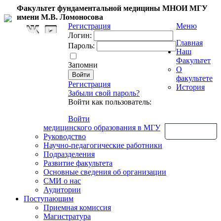
Факультет фундаментальной медицины МНОИ МГУ
имени М.В. Ломоносова
Регистрация
Меню
Логин:
Главная
Пароль:
Наш
Факультет
Запомни
О
факультете
Регистрация
История
Забыли свой пароль?
Войти как пользователь:
Войти
медицинского образования в МГУ
Обратная связь
Руководство
Научно-педагогические работники
Подразделения
Развитие факультета
Основные сведения об организации
СМИ о нас
Аудитории
Поступающим
Приемная комиссия
Магистратура