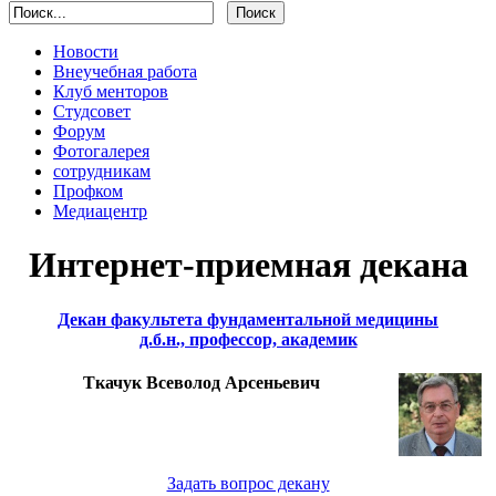
Новости
Внеучебная работа
Клуб менторов
Студсовет
Форум
Фотогалерея
сотрудникам
Профком
Медиацентр
Интернет-приемная декана
Декан факультета фундаментальной медицины
д.б.н., профессор, академик
Ткачук Всеволод Арсеньевич
Задать вопрос декану