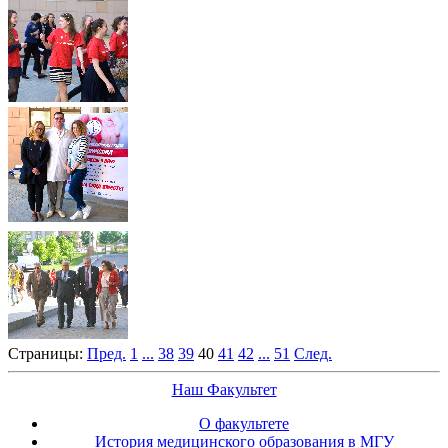
Страницы:
Пред.
1
...
38
39
40
41
42
...
51
След.
Наш Факультет
О факультете
История медицинского образования в МГУ