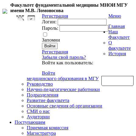
Факультет фундаментальной медицины МНОИ МГУ
имени М.В. Ломоносова
Регистрация
Меню
Логин:
Главная
Пароль:
Наш
Факультет
Запомни
О
факультете
Регистрация
История
Забыли свой пароль?
Войти как пользователь:
Войти
медицинского образования в МГУ
Обратная связь
Руководство
Научно-педагогические работники
Подразделения
Развитие факультета
Основные сведения об организации
СМИ о нас
Аудитории
Поступающим
Приемная комиссия
Магистратура