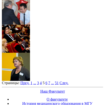
Страницы:
Пред.
1
...
3
4
5
6
7
...
51
След.
Наш Факультет
О факультете
История медицинского образования в МГУ