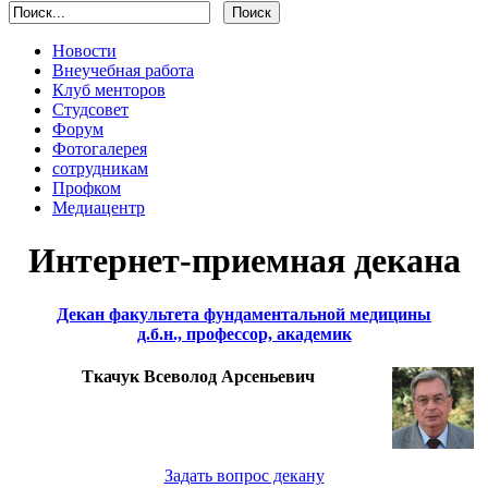
Новости
Внеучебная работа
Клуб менторов
Студсовет
Форум
Фотогалерея
сотрудникам
Профком
Медиацентр
Интернет-приемная декана
Декан факультета фундаментальной медицины
д.б.н., профессор, академик
Ткачук Всеволод Арсеньевич
Задать вопрос декану