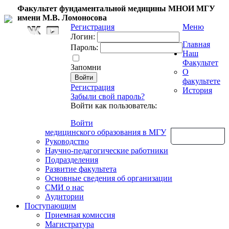
Факультет фундаментальной медицины МНОИ МГУ
имени М.В. Ломоносова
Регистрация
Меню
Логин:
Главная
Пароль:
Наш
Факультет
Запомни
О
факультете
Регистрация
История
Забыли свой пароль?
Войти как пользователь:
Войти
медицинского образования в МГУ
Обратная связь
Руководство
Научно-педагогические работники
Подразделения
Развитие факультета
Основные сведения об организации
СМИ о нас
Аудитории
Поступающим
Приемная комиссия
Магистратура