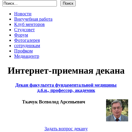
Новости
Внеучебная работа
Клуб менторов
Студсовет
Форум
Фотогалерея
сотрудникам
Профком
Медиацентр
Интернет-приемная декана
Декан факультета фундаментальной медицины
д.б.н., профессор, академик
Ткачук Всеволод Арсеньевич
Задать вопрос декану