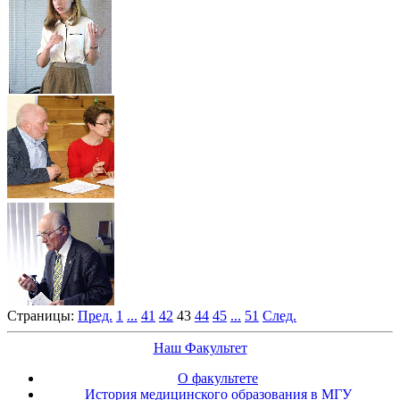
Страницы:
Пред.
1
...
41
42
43
44
45
...
51
След.
Наш Факультет
О факультете
История медицинского образования в МГУ