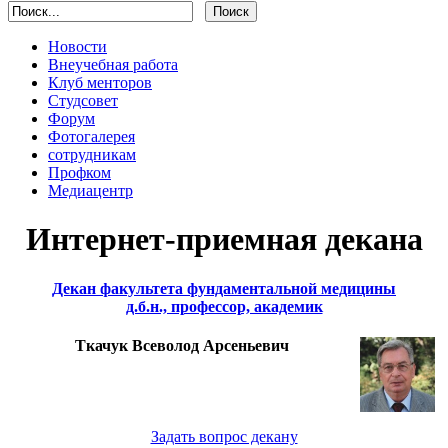
Новости
Внеучебная работа
Клуб менторов
Студсовет
Форум
Фотогалерея
сотрудникам
Профком
Медиацентр
Интернет-приемная декана
Декан факультета фундаментальной медицины
д.б.н., профессор, академик
Ткачук Всеволод Арсеньевич
Задать вопрос декану