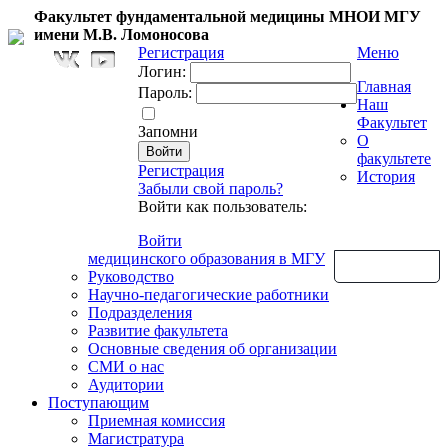
Факультет фундаментальной медицины МНОИ МГУ
имени М.В. Ломоносова
Регистрация
Меню
Логин:
Главная
Пароль:
Наш
Факультет
Запомни
О
факультете
Регистрация
История
Забыли свой пароль?
Войти как пользователь:
Войти
медицинского образования в МГУ
Обратная связь
Руководство
Научно-педагогические работники
Подразделения
Развитие факультета
Основные сведения об организации
СМИ о нас
Аудитории
Поступающим
Приемная комиссия
Магистратура