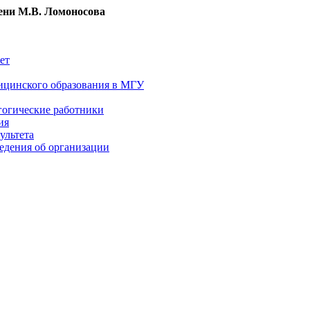
ни М.В. Ломоносова
ет
ицинского образования в МГУ
гогические работники
ия
ультета
едения об организации