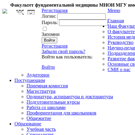
Факультет фундаментальной медицины МНОИ МГУ име
Регистрация
Меню
Логин:
Главная
Пароль:
Наш Факульт
О факультете
Запомни
История мед
Руководство
Регистрация
Научно-педа
Забыли свой пароль?
Подразделен
Войти как пользователь:
Развитие фак
Основные св
Войти
СМИ о нас
Аудитории
Поступающим
Приемная комиссия
Магистратура
Ординатура, аспирантура и докторантура
Подготовительные курсы
Работа со школами
Профориентация для школьников
Общежитие
Образование
Учебная часть
Специалитет