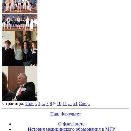
Страницы:
Пред.
1
...
7
8
9
10
11
...
51
След.
Наш Факультет
О факультете
История медицинского образования в МГУ