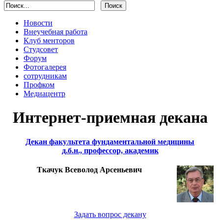
Новости
Внеучебная работа
Клуб менторов
Студсовет
Форум
Фотогалерея
сотрудникам
Профком
Медиацентр
Интернет-приемная декана
Декан факультета фундаментальной медицины
д.б.н., профессор, академик
Ткачук Всеволод Арсеньевич
Задать вопрос декану