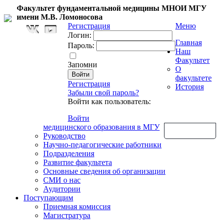
Факультет фундаментальной медицины МНОИ МГУ
имени М.В. Ломоносова
Регистрация
Меню
Логин:
Главная
Пароль:
Наш
Факультет
Запомни
О
факультете
Регистрация
История
Забыли свой пароль?
Войти как пользователь:
Войти
медицинского образования в МГУ
Обратная связь
Руководство
Научно-педагогические работники
Подразделения
Развитие факультета
Основные сведения об организации
СМИ о нас
Аудитории
Поступающим
Приемная комиссия
Магистратура