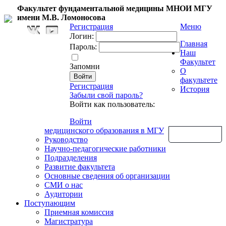
Факультет фундаментальной медицины МНОИ МГУ
имени М.В. Ломоносова
Регистрация
Меню
Логин:
Главная
Пароль:
Наш
Факультет
Запомни
О
факультете
Регистрация
История
Забыли свой пароль?
Войти как пользователь:
Войти
медицинского образования в МГУ
Обратная связь
Руководство
Научно-педагогические работники
Подразделения
Развитие факультета
Основные сведения об организации
СМИ о нас
Аудитории
Поступающим
Приемная комиссия
Магистратура