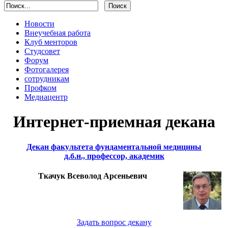
Новости
Внеучебная работа
Клуб менторов
Студсовет
Форум
Фотогалерея
сотрудникам
Профком
Медиацентр
Интернет-приемная декана
Декан факультета фундаментальной медицины
д.б.н., профессор, академик
Ткачук Всеволод Арсеньевич
Задать вопрос декану