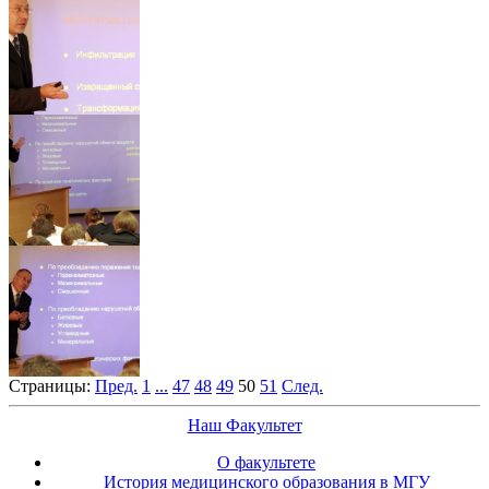
Страницы:
Пред.
1
...
47
48
49
50
51
След.
Наш Факультет
О факультете
История медицинского образования в МГУ