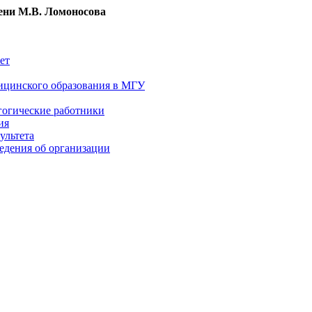
ни М.В. Ломоносова
ет
ицинского образования в МГУ
гогические работники
ия
ультета
едения об организации