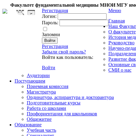
Факультет фундаментальной медицины МНОИ МГУ име
Регистрация
Меню
Логин:
Главная
Пароль:
Наш Факульт
О факультете
Запомни
История мед
Руководство
Регистрация
Научно-педа
Забыли свой пароль?
Подразделен
Войти как пользователь:
Развитие фак
Основные св
Войти
СМИ о нас
Аудитории
Поступающим
Приемная комиссия
Магистратура
Ординатура, аспирантура и докторантура
Подготовительные курсы
Работа со школами
Профориентация для школьников
Общежитие
Образование
Учебная часть
Специалитет