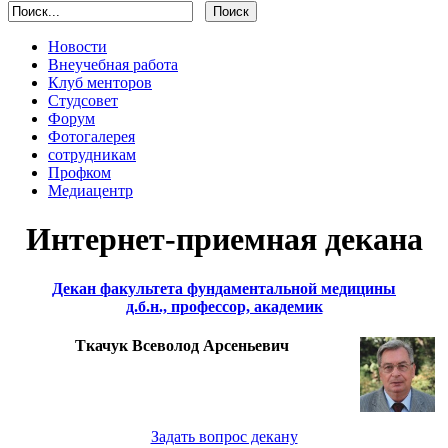
Новости
Внеучебная работа
Клуб менторов
Студсовет
Форум
Фотогалерея
сотрудникам
Профком
Медиацентр
Интернет-приемная декана
Декан факультета фундаментальной медицины
д.б.н., профессор, академик
Ткачук Всеволод Арсеньевич
Задать вопрос декану