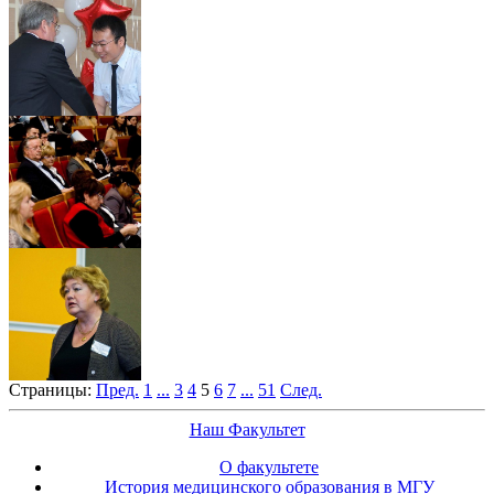
Страницы:
Пред.
1
...
3
4
5
6
7
...
51
След.
Наш Факультет
О факультете
История медицинского образования в МГУ