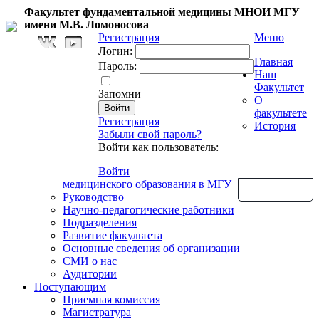
Факультет фундаментальной медицины МНОИ МГУ
имени М.В. Ломоносова
Регистрация
Меню
Логин:
Главная
Пароль:
Наш
Факультет
Запомни
О
факультете
Регистрация
История
Забыли свой пароль?
Войти как пользователь:
Войти
медицинского образования в МГУ
Обратная связь
Руководство
Научно-педагогические работники
Подразделения
Развитие факультета
Основные сведения об организации
СМИ о нас
Аудитории
Поступающим
Приемная комиссия
Магистратура