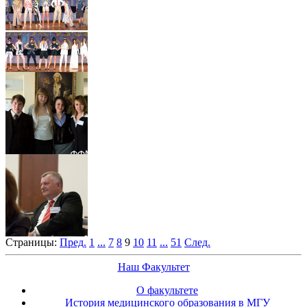
Страницы:
Пред.
1
...
7
8
9
10
11
...
51
След.
Наш Факультет
О факультете
История медицинского образования в МГУ