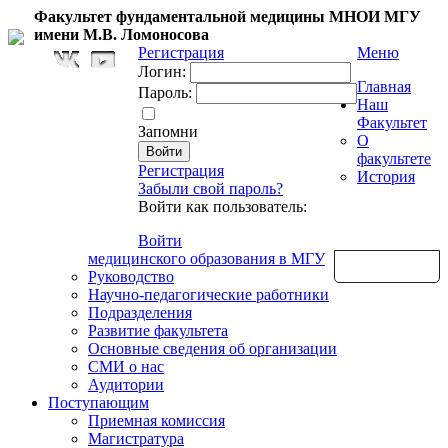
Факультет фундаментальной медицины МНОИ МГУ
имени М.В. Ломоносова
Регистрация
Меню
Логин:
Главная
Пароль:
Наш
Факультет
Запомни
О
факультете
Регистрация
История
Забыли свой пароль?
Войти как пользователь:
Войти
медицинского образования в МГУ
Обратная связь
Руководство
Научно-педагогические работники
Подразделения
Развитие факультета
Основные сведения об организации
СМИ о нас
Аудитории
Поступающим
Приемная комиссия
Магистратура