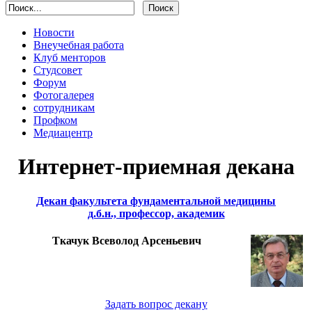
Новости
Внеучебная работа
Клуб менторов
Студсовет
Форум
Фотогалерея
сотрудникам
Профком
Медиацентр
Интернет-приемная декана
Декан факультета фундаментальной медицины
д.б.н., профессор, академик
Ткачук Всеволод Арсеньевич
Задать вопрос декану