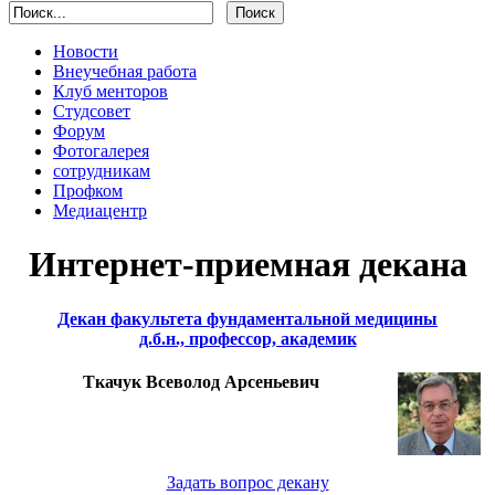
Новости
Внеучебная работа
Клуб менторов
Студсовет
Форум
Фотогалерея
сотрудникам
Профком
Медиацентр
Интернет-приемная декана
Декан факультета фундаментальной медицины
д.б.н., профессор, академик
Ткачук Всеволод Арсеньевич
Задать вопрос декану