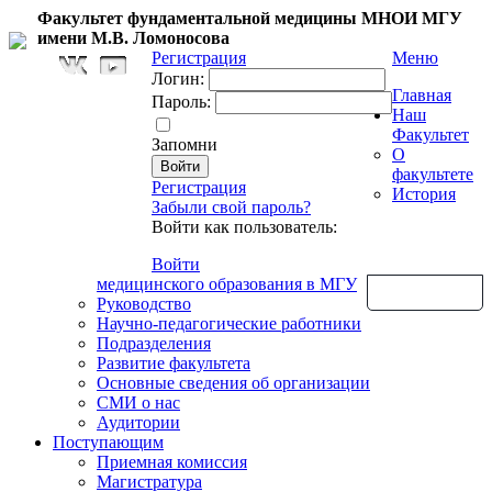
Факультет фундаментальной медицины МНОИ МГУ
имени М.В. Ломоносова
Регистрация
Меню
Логин:
Главная
Пароль:
Наш
Факультет
Запомни
О
факультете
Регистрация
История
Забыли свой пароль?
Войти как пользователь:
Войти
медицинского образования в МГУ
Обратная связь
Руководство
Научно-педагогические работники
Подразделения
Развитие факультета
Основные сведения об организации
СМИ о нас
Аудитории
Поступающим
Приемная комиссия
Магистратура