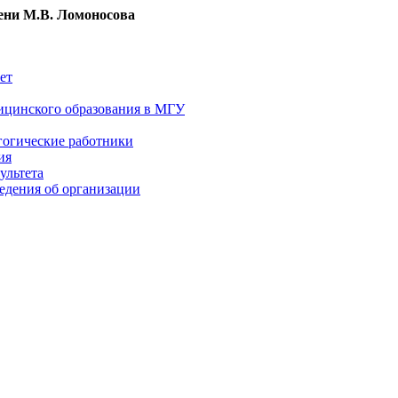
ни М.В. Ломоносова
ет
ицинского образования в МГУ
гогические работники
ия
ультета
едения об организации