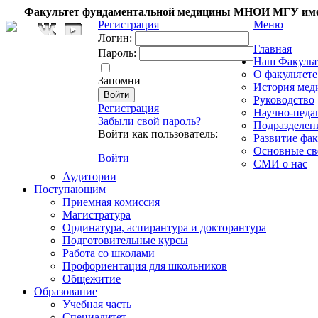
Факультет фундаментальной медицины МНОИ МГУ име
Регистрация
Меню
Логин:
Главная
Пароль:
Наш Факульт
О факультете
Запомни
История мед
Руководство
Регистрация
Научно-педа
Забыли свой пароль?
Подразделен
Войти как пользователь:
Развитие фак
Основные св
Войти
СМИ о нас
Аудитории
Поступающим
Приемная комиссия
Магистратура
Ординатура, аспирантура и докторантура
Подготовительные курсы
Работа со школами
Профориентация для школьников
Общежитие
Образование
Учебная часть
Специалитет