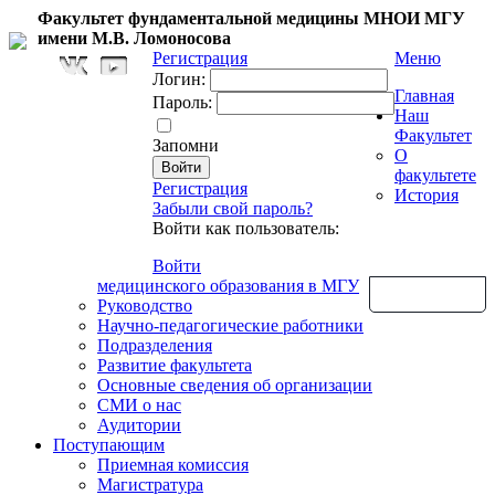
Факультет фундаментальной медицины МНОИ МГУ
имени М.В. Ломоносова
Регистрация
Меню
Логин:
Главная
Пароль:
Наш
Факультет
Запомни
О
факультете
Регистрация
История
Забыли свой пароль?
Войти как пользователь:
Войти
медицинского образования в МГУ
Обратная связь
Руководство
Научно-педагогические работники
Подразделения
Развитие факультета
Основные сведения об организации
СМИ о нас
Аудитории
Поступающим
Приемная комиссия
Магистратура