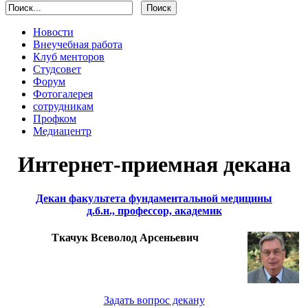
Новости
Внеучебная работа
Клуб менторов
Студсовет
Форум
Фотогалерея
сотрудникам
Профком
Медиацентр
Интернет-приемная декана
Декан факультета фундаментальной медицины
д.б.н., профессор, академик
Ткачук Всеволод Арсеньевич
Задать вопрос декану