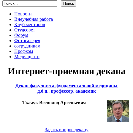
Новости
Внеучебная работа
Клуб менторов
Студсовет
Форум
Фотогалерея
сотрудникам
Профком
Медиацентр
Интернет-приемная декана
Декан факультета фундаментальной медицины
д.б.н., профессор, академик
Ткачук Всеволод Арсеньевич
Задать вопрос декану