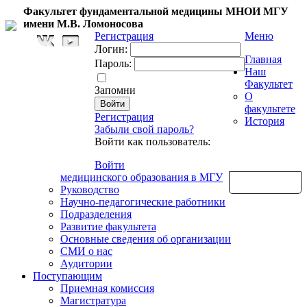
Факультет фундаментальной медицины МНОИ МГУ
имени М.В. Ломоносова
Регистрация
Меню
Логин:
Главная
Пароль:
Наш
Факультет
Запомни
О
факультете
Регистрация
История
Забыли свой пароль?
Войти как пользователь:
Войти
медицинского образования в МГУ
Обратная связь
Руководство
Научно-педагогические работники
Подразделения
Развитие факультета
Основные сведения об организации
СМИ о нас
Аудитории
Поступающим
Приемная комиссия
Магистратура