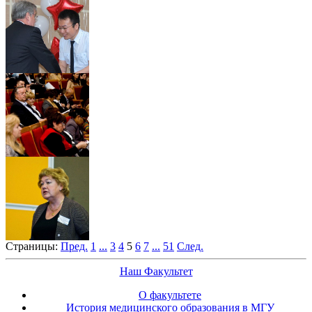
Страницы:
Пред.
1
...
3
4
5
6
7
...
51
След.
Наш Факультет
О факультете
История медицинского образования в МГУ