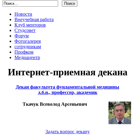
Новости
Внеучебная работа
Клуб менторов
Студсовет
Форум
Фотогалерея
сотрудникам
Профком
Медиацентр
Интернет-приемная декана
Декан факультета фундаментальной медицины
д.б.н., профессор, академик
Ткачук Всеволод Арсеньевич
Задать вопрос декану