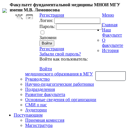
Факультет фундаментальной медицины МНОИ МГУ
имени М.В. Ломоносова
Регистрация
Меню
Логин:
Главная
Пароль:
Наш
Факультет
Запомни
О
факультете
Регистрация
История
Забыли свой пароль?
Войти как пользователь:
Войти
медицинского образования в МГУ
Обратная связь
Руководство
Научно-педагогические работники
Подразделения
Развитие факультета
Основные сведения об организации
СМИ о нас
Аудитории
Поступающим
Приемная комиссия
Магистратура