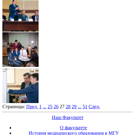
Страницы:
Пред.
1
...
25
26
27
28
29
...
51
След.
Наш Факультет
О факультете
История медицинского образования в МГУ